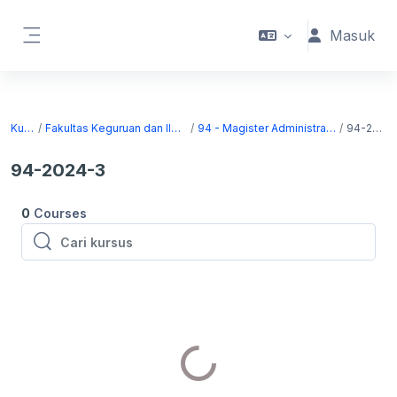
Lewati ke konten utama
Masuk
Panel samping
Kursus
Fakultas Keguruan dan Ilmu Pendidikan
94 - Magister Administrasi Pendidikan
94-2024-3
94-2024-3
0
Courses
Cari kursus
Cari kursus