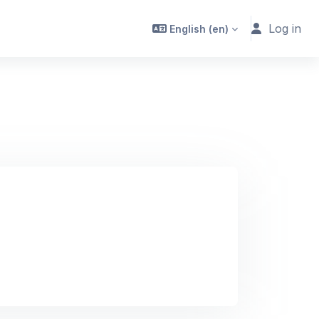
Log in
English ‎(en)‎