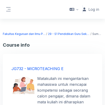
Skip to main content
Log in
Side panel
Fakultas Keguruan dan Ilmu Pendidikan
29 - S1 Pendidikan Guru Sekolah Dasar
Summary
Course info
JG732 - MICROTEACHING E
Matakuliah ini mengantarkan
mahasiswa untuk mencapai
kompetensi sebagai seorang
calon pengajar, dimana dalam
mata kuliah ini diharapkan