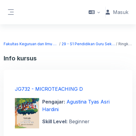
Lewati ke konten utama
Masuk
Panel samping
Fakultas Keguruan dan Ilmu Pendidikan
29 - S1 Pendidikan Guru Sekolah Dasar
Ringkasan
Info kursus
JG732 - MICROTEACHING D
Pengajar:
Agustina Tyas Asri
Hardini
Skill Level
:
Beginner