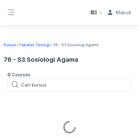
Lewati ke konten utama
Masuk
Panel samping
Kursus
Fakultas Teologi
76 - S3 Sosiologi Agama
76 - S3 Sosiologi Agama
0
Courses
Cari kursus
Cari kursus